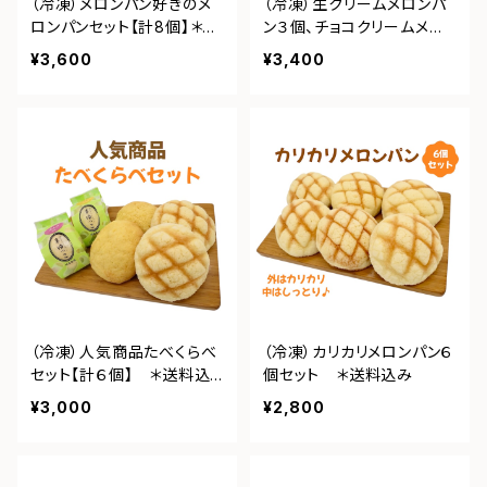
（冷凍）メロンパン好きのメ
（冷凍）生クリームメロンパ
ロンパンセット【計8個】＊送
ン３個、チョコクリームメロ
料込み
ンパン３個 【計6個】 ＊送
¥3,600
¥3,400
料込み
（冷凍）人気商品たべくらべ
（冷凍）カリカリメロンパン６
セット【計６個】 ＊送料込
個セット ＊送料込み
み
¥3,000
¥2,800